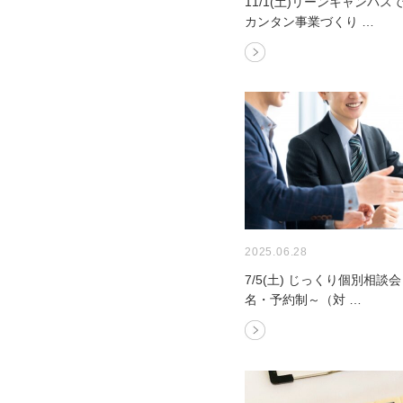
11/1(土)リーンキャンバ
カンタン事業づくり …
2025.06.28
7/5(土) じっくり個別相談会
名・予約制～（対 …