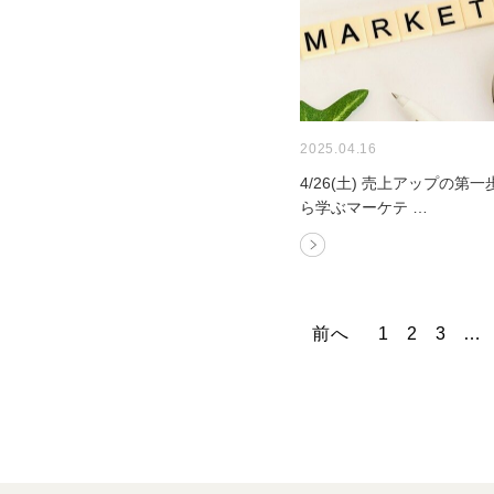
2025.04.16
4/26(土) 売上アップの第一
ら学ぶマーケテ …
前へ
1
2
3
…