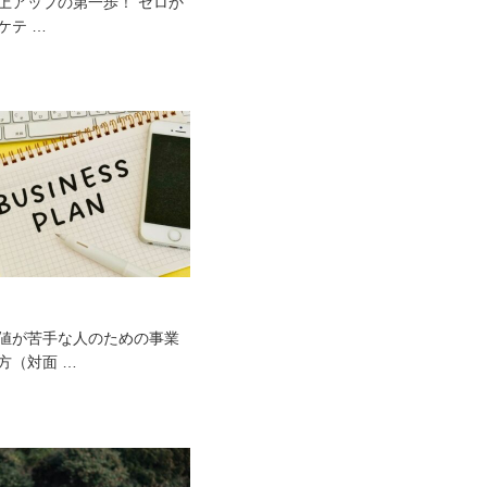
) 売上アップの第一歩！​ ゼロか
ケテ …
) 数値が苦手な人のための事業
方（対面 …