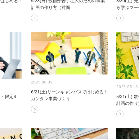
スではじめる！
9/28(日) 数値が苦手な人のための事業
8/30(土
計画の作り方（対面 …
ら学ぶマー
2025.06.09
2025.05.18
6/21(土)リーンキャンバスではじめる！
 ～限定4
5/31(土
カンタン事業づくり …
計画の作り